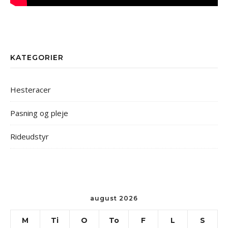
KATEGORIER
Hesteracer
Pasning og pleje
Rideudstyr
august 2026
M
Ti
O
To
F
L
S