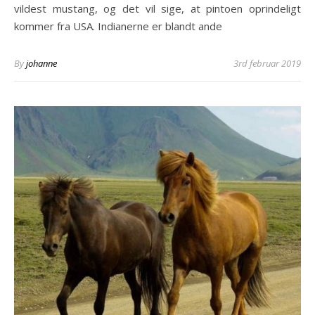
vildest mustang, og det vil sige, at pintoen oprindeligt
kommer fra USA. Indianerne er blandt ande
By
johanne
3rd februar 2019