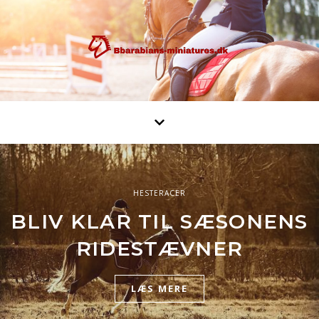
HESTERACER
HESTERACER
HESTERACER
BLIV KLAR TIL SÆSONENS
ISLÆNDEREN
HOLSTENER
RIDESTÆVNER
LÆS MERE
LÆS MERE
LÆS MERE