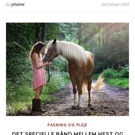
By
johanne
2nd januar 2024
PASNING OG PLEJE
DET SPECIELLE BÅND MELLEM HEST OG