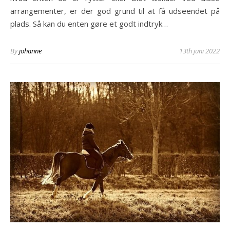
arrangementer, er der god grund til at få udseendet på
plads. Så kan du enten gøre et godt indtryk…
By
johanne
13th juni 2022