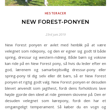
HESTERACER
NEW FOREST-PONYEN
23rd juni 2019
New Forest ponyen er avlet med henblik på at være
velegnet som ridepony, og den er egner sig godt til både
spring, dressur og western-ridning. Både børn og voksne
kan ride på en New Forest pony, så hvis du leder efter en
god, lærenem og samarbejdsvillig dressur-pony eller
spring-pony til dig selv eller dit barn, så er New Forest
ponyen et rigtig godt valg. New Forest ponyen er desuden
blevet anvendt som jagthest, fordi dens forholdsvis lave
højde gjorde den ideel at ride gennem skovene på. Den er
desuden velegnet som kørepony, fordi den har et
omgængeligt temperament. Så køber du en vogn og