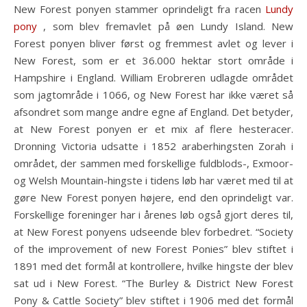
New Forest ponyen stammer oprindeligt fra racen
Lundy
pony
, som blev fremavlet på øen Lundy Island. New
Forest ponyen bliver først og fremmest avlet og lever i
New Forest, som er et 36.000 hektar stort område i
Hampshire i England. William Erobreren udlagde området
som jagtområde i 1066, og New Forest har ikke været så
afsondret som mange andre egne af England. Det betyder,
at New Forest ponyen er et mix af flere hesteracer.
Dronning Victoria udsatte i 1852 araberhingsten Zorah i
området, der sammen med forskellige fuldblods-, Exmoor-
og Welsh Mountain-hingste i tidens løb har været med til at
gøre New Forest ponyen højere, end den oprindeligt var.
Forskellige foreninger har i årenes løb også gjort deres til,
at New Forest ponyens udseende blev forbedret. “Society
of the improvement of new Forest Ponies” blev stiftet i
1891 med det formål at kontrollere, hvilke hingste der blev
sat ud i New Forest. “The Burley & District New Forest
Pony & Cattle Society” blev stiftet i 1906 med det formål