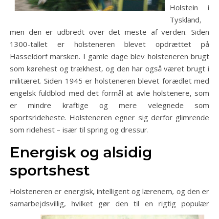
Holstein i
Tyskland,
men den er udbredt over det meste af verden. Siden
1300-tallet er holsteneren blevet opdrættet på
Hasseldorf marsken. I gamle dage blev holsteneren brugt
som kørehest og trækhest, og den har også været brugt i
militæret. Siden 1945 er holsteneren blevet forædlet med
engelsk fuldblod med det formål at avle holstenere, som
er mindre kraftige og mere velegnede som
sportsrideheste. Holsteneren egner sig derfor glimrende
som ridehest – især til spring og dressur.
Energisk og alsidig
sportshest
Holsteneren er energisk, intelligent og lærenem, og den er
samarbejdsvillig, hvilket gør den ti
l en rigtig populær