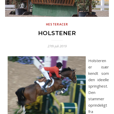
HESTERACER
HOLSTENER
27th juli 2019
Holsteren
er især
kendt som
den ideelle
springhest.
Den
stammer
oprindeligt
fra