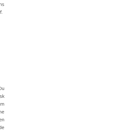
ns
f.
Du
sk
lm
ne
en
de