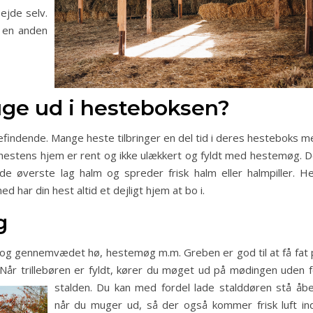
ejde selv.
å en anden
uge ud i hesteboksen?
findende. Mange heste tilbringer en del tid i deres hesteboks m
t hestens hjem er rent og ikke ulækkert og fyldt med hestemøg. D
de øverste lag halm og spreder frisk halm eller halmpiller. He
har din hest altid et dejligt hjem at bo i.
g
idt og gennemvædet hø, hestemøg m.m. Greben er god til at få fat
 Når trillebøren er fyldt, kører du møget ud på mødingen uden f
stalden. Du kan med fordel lade stalddøren st
å åbe
når du muger ud, så der også kommer frisk luft ind