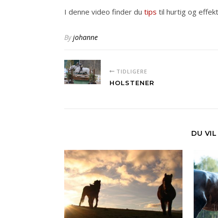
I denne video finder du
tips
til hurtig og effek
By
johanne
TIDLIGERE
HOLSTENER
DU VI