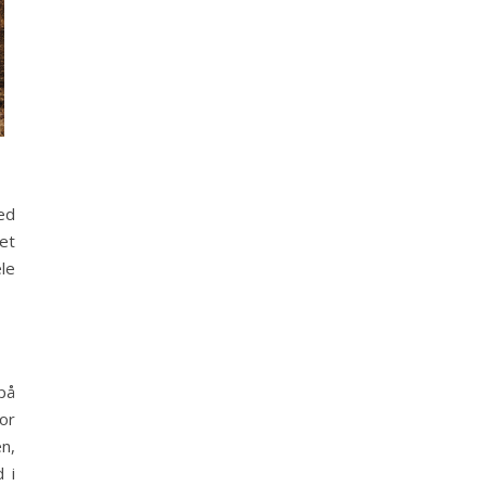
ed
et
le
 på
or
n,
 i