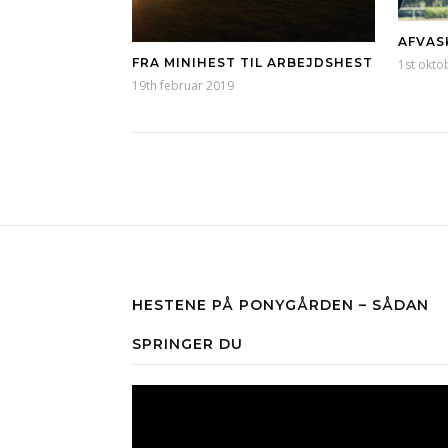
AFVAS
FRA MINIHEST TIL ARBEJDSHEST
1st okto
19th februar 2019
HESTENE PÅ PONYGÅRDEN – SÅDAN
SPRINGER DU