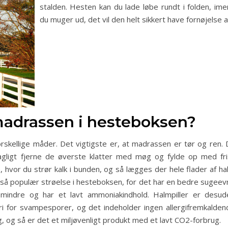
stalden. Hesten kan du lade løbe rundt i folden, ime
du muger ud, det vil den helt sikkert have fornøjelse a
madrassen i hesteboksen?
skellige måder. Det vigtigste er, at madrassen er tør og ren. 
dagligt fjerne de øverste klatter med møg og fylde op med fri
 hvor du strør kalk i bunden, og så lægges der hele flader af ha
også populær strøelse i hesteboksen, for det har en bedre sugeev
mindre og har et lavt ammoniakindhold. Halmpiller er desud
fri for svampesporer, og det indeholder ingen allergifremkalden
g, og så er det et miljøvenligt produkt med et lavt CO2-forbrug.