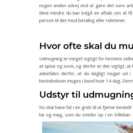
nogen anden udvej end at gøre det sure arb
Med mindre du kan indgå en aftale om at f
person til det mod betaling eller ridetimer.
Hvor ofte skal du m
Udmugning er meget vigtigt for hestens velbe
at spise og sove, og derfor er det vigtigt, a
anbefales derfor, at du dagligt muger ud i 
hesteboksen muges i bund hver 14 dag. Dermed 
Udstyr til udmugnin
Du skal have fat i en greb til at fjerne besk
hø og møg, som du smider op i en trillebør.