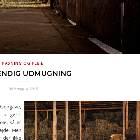
PASNING OG PLEJE
NDIG UDMUGNING
16th august 2019
dsopgave,
 at gøre.
ole, så er
bejde. Men
r der ikke